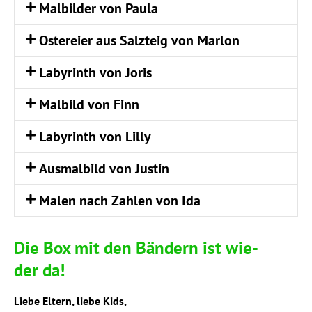
Mal­bil­der von Paula
Oster­ei­er aus Salz­teig von Marlon
Laby­rinth von Joris
Mal­bild von Finn
Laby­rinth von Lilly
Aus­mal­bild von Justin
Malen nach Zah­len von Ida
Die Box mit den Bän­dern ist wie­
der da!
Lie­be Eltern, lie­be Kids,