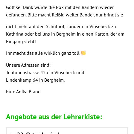
Gott sei Dank wur­de die Box mit den Bän­dern wie­der
gefun­den. Bit­te macht flei­ßig wei­ter Bän­der, nur bringt sie
nicht mehr auf den Schul­hof, son­dern in Vin­se­beck zu
Kath­ri­na oder bei uns in Berg­heim in einen Kar­ton, der am
Ein­gang steht!
Ihr macht das alle wirk­lich ganz toll
Unse­re Adres­sen sind:
Teu­to­nen­stras­se 42a in Vin­se­beck und
Lin­den­kamp 64 in Bergheim.
Eure Anika Brand
Ange­bo­te aus der Lehrerkiste: