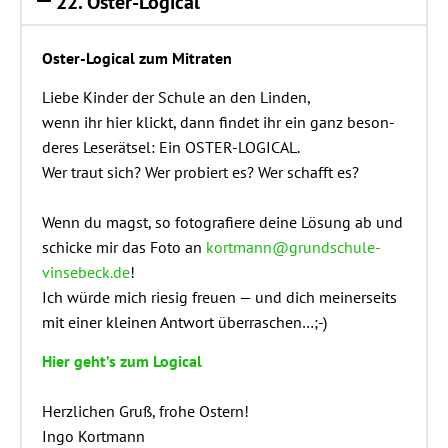
22. Oster-Logi­cal
Oster-Logi­cal zum Mitraten
Lie­be Kin­der der Schu­le an den Lin­den,
wenn ihr hier klickt, dann fin­det ihr ein ganz beson­
de­res Lese­rät­sel: Ein OSTER-LOGICAL.
Wer traut sich? Wer pro­biert es? Wer schafft es?
Wenn du magst, so foto­gra­fie­re dei­ne Lösung ab und
schi­cke mir das Foto an
kortmann@grundschule-
vinsebeck.de
!
Ich wür­de mich rie­sig freu­en — und dich mei­ner­seits
mit einer klei­nen Ant­wort überraschen…;-)
Hier geht’s zum Logi­cal
Herz­li­chen Gruß, fro­he Ostern!
Ingo Kort­mann