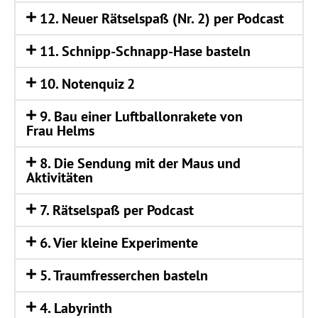
12. Neu­er Rät­sel­spaß (Nr. 2) per Podcast
11. Schnipp-Schnapp-Hase basteln
10. Noten­quiz 2
9. Bau einer Luft­bal­lon­ra­ke­te von
Frau Helms
8. Die Sen­dung mit der Maus und
Aktivitäten
7. Rät­sel­spaß per Podcast
6. Vier klei­ne Experimente
5. Traum­fres­ser­chen basteln
4. Laby­rinth