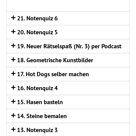
21. Noten­quiz 6
20. Noten­quiz 5
19. Neu­er Rät­sel­spaß (Nr. 3) per Podcast
18. Geo­me­tri­sche Kunstbilder
17. Hot Dogs sel­ber machen
16. Noten­quiz 4
15. Hasen basteln
14. Stei­ne bemalen
13. Noten­quiz 3