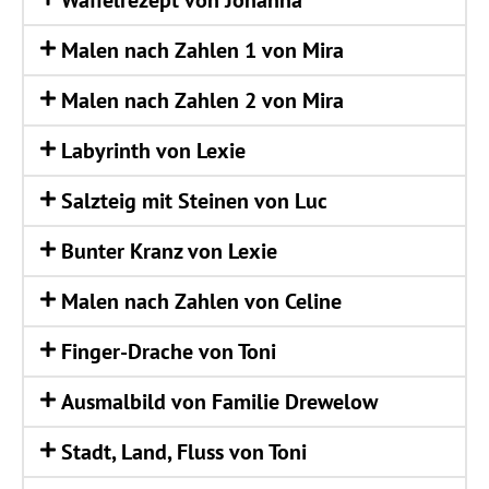
Waf­fel­re­zept von Johanna
Malen nach Zah­len 1 von Mira
Malen nach Zah­len 2 von Mira
Laby­rinth von Lexie
Salz­teig mit Stei­nen von Luc
Bun­ter Kranz von Lexie
Malen nach Zah­len von Celine
Fin­ger-Dra­che von Toni
Aus­mal­bild von Fami­lie Drewelow
Stadt, Land, Fluss von Toni