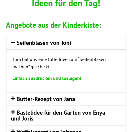
Ideen für den Tag!
Ange­bo­te aus der Kinderkiste:
Sei­fen­bla­sen von Toni
Toni hat uns eine tol­le Idee zum “Sei­fen­bla­sen
machen” geschickt.
Ein­fach aus­dru­cken und loslegen!
But­ter-Rezept von Jana
Bas­tel­idee für den Gar­ten von Enya
und Joris