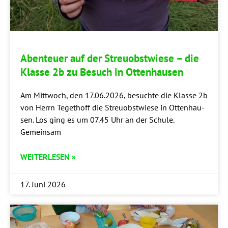
Aben­teu­er auf der Streu­obst­wie­se – die
Klas­se 2b zu Besuch in Ottenhausen
Am Mitt­woch, den 17.06.2026, besuch­te die Klas­se 2b
von Herrn Tege­thoff die Streu­obst­wie­se in Otten­hau­
sen. Los ging es um 07.45 Uhr an der Schu­le.
Gemeinsam
WEITERLESEN »
17. Juni 2026