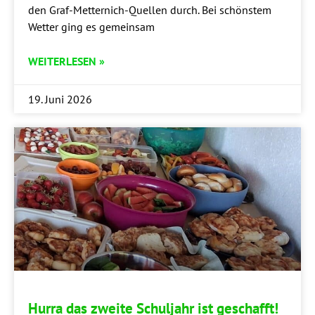
den Graf-Met­­ter­­nich-Quel­­len durch. Bei schöns­tem
Wet­ter ging es gemeinsam
WEITERLESEN »
19. Juni 2026
Hur­ra das zwei­te Schul­jahr ist geschafft!