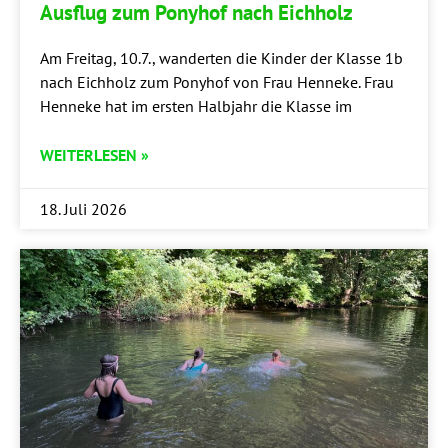
Aus­flug zum Pony­hof nach Eichholz
Am Frei­tag, 10.7., wan­der­ten die Kin­der der Klas­se 1b
nach Eich­holz zum Pony­hof von Frau Hen­ne­ke. Frau
Hen­ne­ke hat im ers­ten Halb­jahr die Klas­se im
WEITERLESEN »
18. Juli 2026