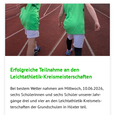
Erfolg­rei­che Teil­nah­me an den
Leichtathletik-Kreismeisterschaften
Bei bes­tem Wet­ter nah­men am Mitt­woch, 10.06.2026,
sechs Schü­le­rin­nen und sechs Schü­ler unse­rer Jahr­
gän­ge drei und vier an den Leich­t­a­th­­le­­tik-Kreis­­meis­­
ter­­schaf­­ten der Grund­schu­len in Höx­ter teil.