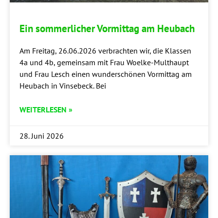
Ein som­mer­li­cher Vor­mit­tag am Heubach
Am Frei­tag, 26.06.2026 ver­brach­ten wir, die Klas­sen
4a und 4b, gemein­sam mit Frau Woel­ke-Mul­t­haupt
und Frau Lesch einen wun­der­schö­nen Vor­mit­tag am
Heu­bach in Vin­se­beck. Bei
WEITERLESEN »
28. Juni 2026