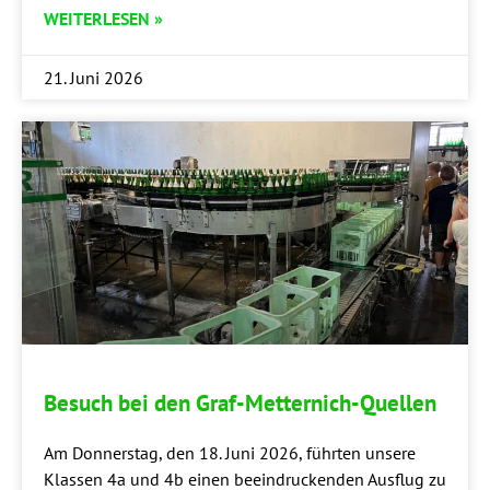
WEITERLESEN »
21. Juni 2026
Besuch bei den Graf-Metternich-Quellen
Am Don­ners­tag, den 18. Juni 2026, führ­ten unse­re
Klas­sen 4a und 4b einen beein­dru­cken­den Aus­flug zu