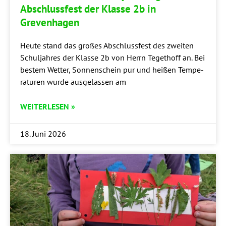
Abschluss­fest der Klas­se 2b in
Grevenhagen
Heu­te stand das gro­ßes Abschluss­fest des zwei­ten
Schul­jah­res der Klas­se 2b von Herrn Tege­thoff an. Bei
bes­tem Wet­ter, Son­nen­schein pur und hei­ßen Tem­pe­
ra­tu­ren wur­de aus­ge­las­sen am
WEITERLESEN »
18. Juni 2026