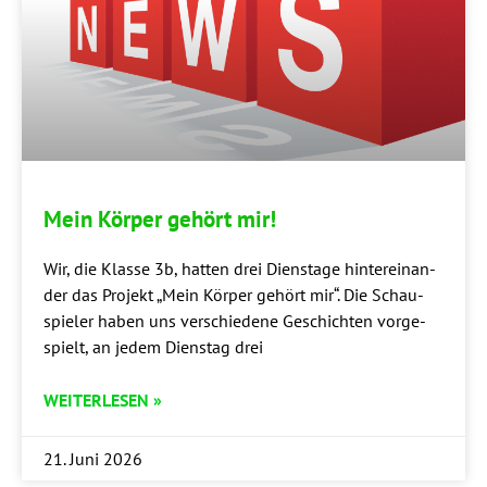
Mein Kör­per gehört mir!
Wir, die Klas­se 3b, hat­ten drei Diens­ta­ge hin­ter­ein­an­
der das Pro­jekt „Mein Kör­per gehört mir“. Die Schau­
spie­ler haben uns ver­schie­de­ne Geschich­ten vor­ge­
spielt, an jedem Diens­tag drei
WEITERLESEN »
21. Juni 2026