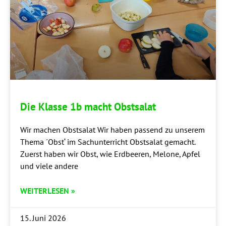
Die Klas­se 1b macht Obstsalat
Wir machen Obst­sa­lat Wir haben pas­send zu unse­rem
The­ma ´Obst‘ im Sach­un­ter­richt Obst­sa­lat gemacht.
Zuerst haben wir Obst, wie Erd­bee­ren, Melo­ne, Apfel
und vie­le andere
WEITERLESEN »
15. Juni 2026