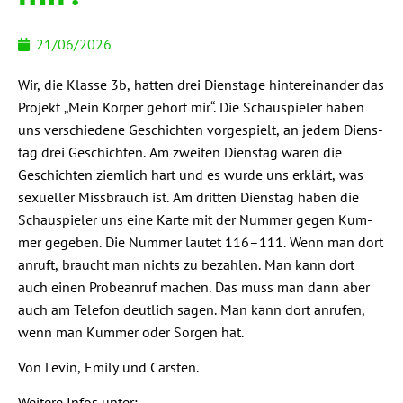
21/06/2026
Wir, die Klas­se 3b, hat­ten drei Diens­ta­ge hin­ter­ein­an­der das
Pro­jekt „Mein Kör­per gehört mir“. Die Schau­spie­ler haben
uns ver­schie­de­ne Geschich­ten vor­ge­spielt, an jedem Diens­
tag drei Geschich­ten. Am zwei­ten Diens­tag waren die
Geschich­ten ziem­lich hart und es wur­de uns erklärt, was
sexu­el­ler Miss­brauch ist. Am drit­ten Diens­tag haben die
Schau­spie­ler uns eine Kar­te mit der Num­mer gegen Kum­
mer gege­ben. Die Num­mer lau­tet 116–111. Wenn man dort
anruft, braucht man nichts zu bezah­len. Man kann dort
auch einen Pro­be­an­ruf machen. Das muss man dann aber
auch am Tele­fon deut­lich sagen. Man kann dort anru­fen,
wenn man Kum­mer oder Sor­gen hat.
Von Levin, Emi­ly und Carsten.
Wei­te­re Infos unter: